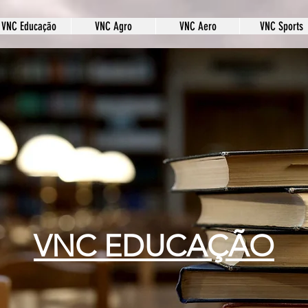
VNC Educação
VNC Agro
VNC Aero
VNC Sports
VNC EDUCAÇÃO