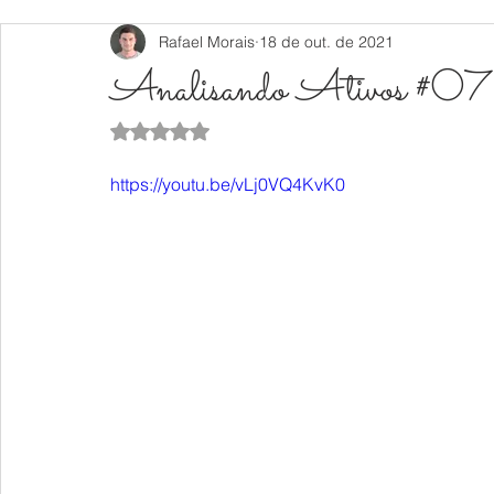
Rafael Morais
18 de out. de 2021
Analisando Ativos #07
Avaliado com NaN de 5 estrelas.
https://youtu.be/vLj0VQ4KvK0