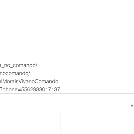
va_no_comando/ 
anocomando/ 
aelMoraisVivanoComando 
nd?phone=5562983017137
V