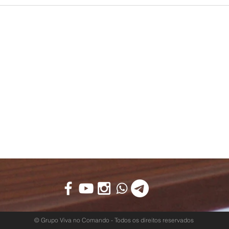
- #RE09
#D20
© Grupo Viva no Comando - Todos os direitos reservados