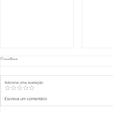
Comentários
Adicione uma avaliação
Como não perder dinheiro com as
DÍVIDA
Escreva um comentário
BETs?
E COPA 
QUE EL