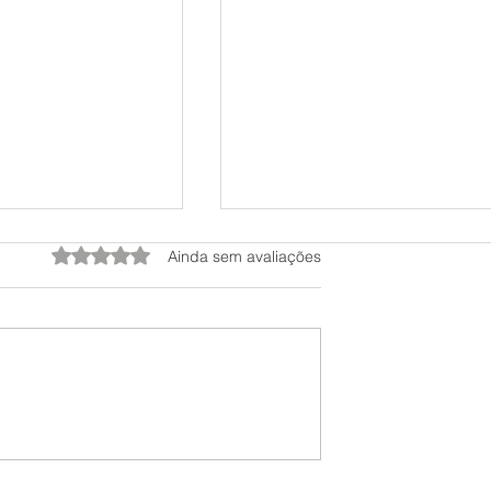
Avaliado com 0 de 5 estrelas.
Ainda sem avaliações
S BURRAS
COMO ESCALAR
DO MUNDO, O
SEUS
AS TEM EM
INVESTIMENTOS