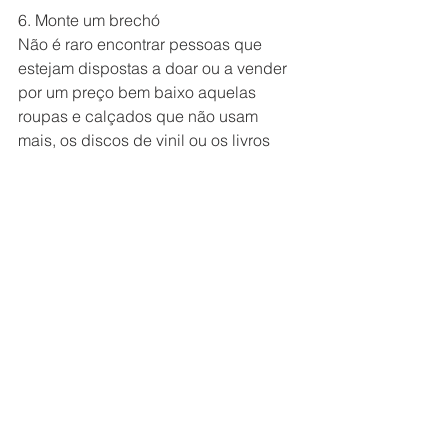
6. Monte um brechó
Não é raro encontrar pessoas que 
estejam dispostas a doar ou a vender 
por um preço bem baixo aquelas 
roupas e calçados que não usam 
mais, os discos de vinil ou os livros 
que estão entulhando o armário e até 
aqueles equipamentos 
eletroeletrônicos antigos, que estão 
encostados, sem uso. Se você tem 
habilidade para lidar com comércio, 
revender esses objetos pode ser uma 
excelente maneira de obter uma renda 
mensal.
Conclusão
Hoje nós vimos algumas dicas de 
como se obter algumas rendas extras 