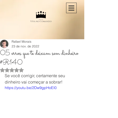
Rafael Morais
23 de nov. de 2022
05 erros que te deixam sem dinheiro
#R140
Avaliado com NaN de 5 estrelas.
Se você corrigir, certamente seu 
dinheiro vai começar a sobrar!
https://youtu.be/2Dw9gpHoEI0