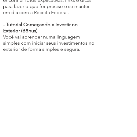
encontrar fotos explicativas, links e dicas
para fazer o que for preciso e se manter
em dia com a Receita Federal.
- Tutorial Começando a Investir no
Exterior (Bônus)
Você vai aprender numa linguagem
simples com iniciar seus investimentos no
exterior de forma simples e segura.
Contemplando dicas e filosofia de
investimentos.
- Bônus Exclusivo
(Restrito)
Nosso Bônus Exclusivo só é liberado para
os
primeiros alunos
a se matricularem em
cada turma. Com ele você irá conquistar a
sua independência financeira sem ter que
morrer de trabalhar e estudar para isso.