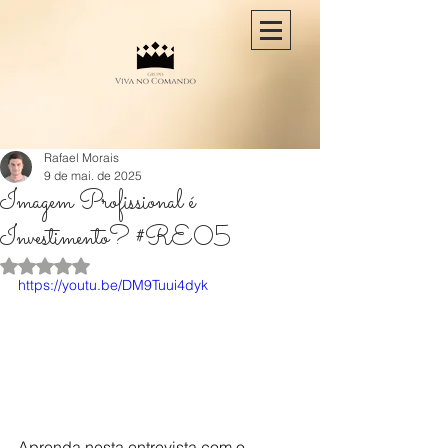
Rafael Morais
9 de mai. de 2025
Imagem Profissional é
Investimento? #RE05
Avaliado com NaN de 5 estrelas.
https://youtu.be/DM9Tuui4dyk
Aprenda nesta entrevista com o 