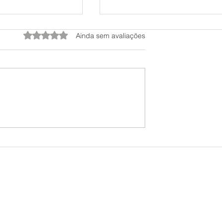
Avaliado com 0 de 5 estrelas.
Ainda sem avaliações
S BURRAS
COMO ESCALAR
DO MUNDO, O
SEUS
AS TEM EM
INVESTIMENTOS
- #RE09
#D20