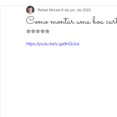
Rafael Morais
9 de jun. de 2022
Como montar uma boa cart
Avaliado com NaN de 5 estrelas.
https://youtu.be/v-ga9nGiJos