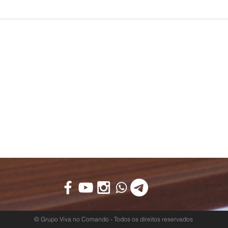
AS TEM EM
INVESTIMENTOS
- #RE09
#D20
© Grupo Viva no Comando - Todos os direitos reservados