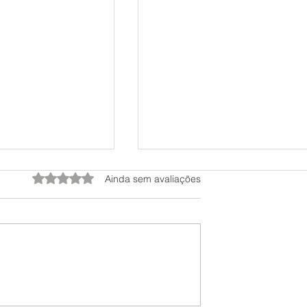
Avaliado com 0 de 5 estrelas.
Ainda sem avaliações
S BURRAS
COMO ESCALAR
DO MUNDO, O
SEUS