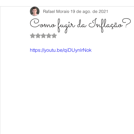
Rafael Morais
19 de ago. de 2021
Como fugir da Inflação
Avaliado com NaN de 5 estrelas.
https://youtu.be/qiDUynlrNok