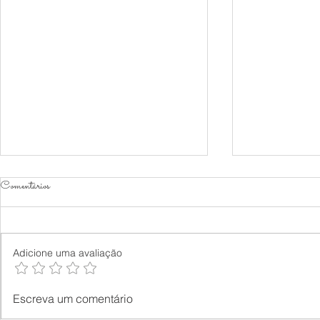
Comentários
Adicione uma avaliação
Como não perder dinheiro com as
DÍVIDA
Escreva um comentário
BETs?
E COPA 