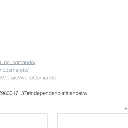
va_no_comando/
vanocomando/
aelMoraisVivanoComando
2983017137#independenciafinanceira 
V