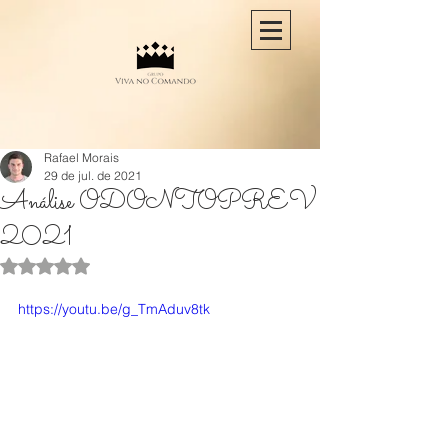
Rafael Morais
29 de jul. de 2021
Análise ODONTOPREV
2021
Avaliado com NaN de 5 estrelas.
https://youtu.be/g_TmAduv8tk