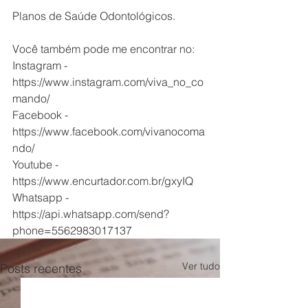
Planos de Saúde Odontológicos.  
Você também pode me encontrar no: 
Instagram - 
https://www.instagram.com/viva_no_co
mando/ 
Facebook - 
https://www.facebook.com/vivanocoma
ndo/ 
Youtube - 
https://www.encurtador.com.br/gxyIQ 
Whatsapp - 
https://api.whatsapp.com/send?
phone=5562983017137
Ver tudo
Posts recentes