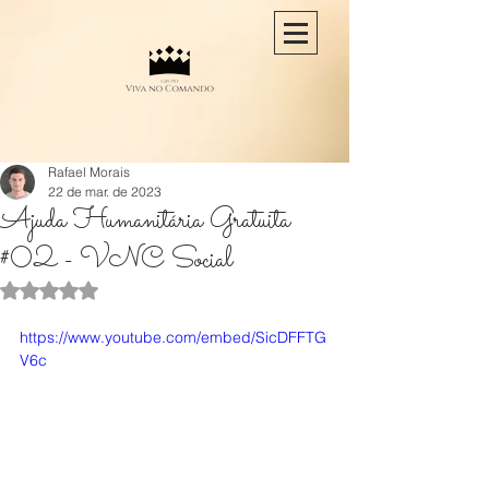
Rafael Morais
22 de mar. de 2023
Ajuda Humanitária Gratuita
#02 - VNC Social
Avaliado com NaN de 5 estrelas.
https://www.youtube.com/embed/SicDFFTG
V6c