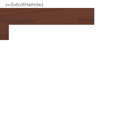
v=SxbvXHwhnIw).
Ver tudo
Posts recentes
Comentários
0.0 / 5 (0)